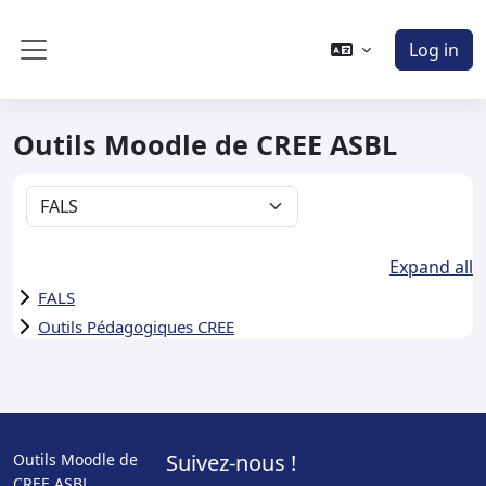
Skip to main content
Log in
Side panel
Outils Moodle de CREE ASBL
Course categories
Expand all
FALS
Outils Pédagogiques CREE
Suivez-nous !
Outils Moodle de
CREE ASBL